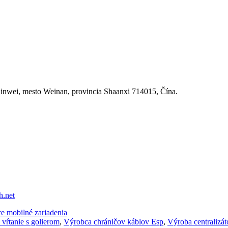
Linwei, mesto Weinan, provincia Shaanxi 714015, Čína.
h.net
 mobilné zariadenia
 vŕtanie s golierom
,
Výrobca chráničov káblov Esp
,
Výroba centralizát