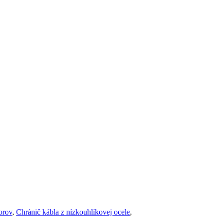
orov
,
Chránič kábla z nízkouhlíkovej ocele
,