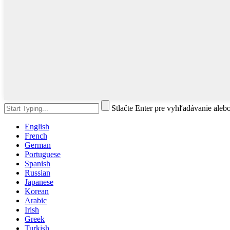
Stlačte Enter pre vyhľadávanie aleb
English
French
German
Portuguese
Spanish
Russian
Japanese
Korean
Arabic
Irish
Greek
Turkish