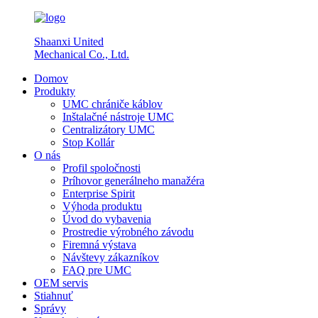
Shaanxi United
Mechanical Co., Ltd.
Domov
Produkty
UMC chrániče káblov
Inštalačné nástroje UMC
Centralizátory UMC
Stop Kollár
O nás
Profil spoločnosti
Príhovor generálneho manažéra
Enterprise Spirit
Výhoda produktu
Úvod do vybavenia
Prostredie výrobného závodu
Firemná výstava
Návštevy zákazníkov
FAQ pre UMC
OEM servis
Stiahnuť
Správy