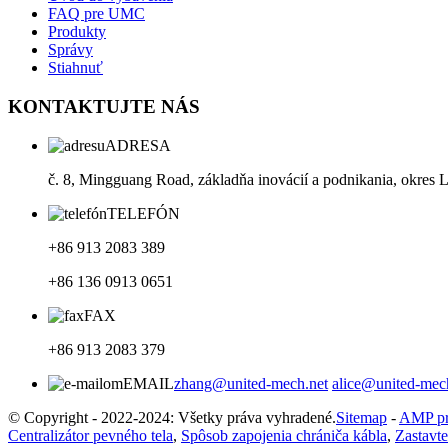
FAQ pre UMC
Produkty
Správy
Stiahnuť
KONTAKTUJTE NÁS
ADRESA
č. 8, Mingguang Road, základňa inovácií a podnikania, okres 
TELEFÓN
+86 913 2083 389
+86 136 0913 0651
FAX
+86 913 2083 379
EMAIL
zhang@united-mech.net
alice@united-mec
© Copyright - 2022-2024: Všetky práva vyhradené.
Sitemap
-
AMP pre
Centralizátor pevného tela
,
Spôsob zapojenia chrániča kábla
,
Zastavte